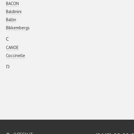
BACON
Baldinini
Ballin
Bikkembergs
C
CANOE
Coсcinelle
D
DIEGO M
E
EA 7
Emporio Armani
EVA RITS
G
GIANNI CHIARINI