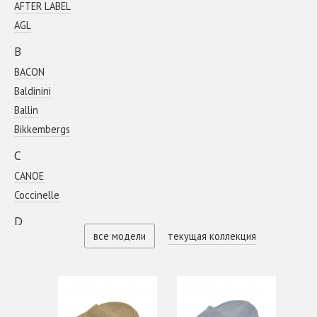
AFTER LABEL
AGL
B
BACON
Baldinini
Ballin
Bikkembergs
C
CANOE
Coсcinelle
D
все модели
текущая коллекция
DIEGO M
E
EA 7
Emporio Armani