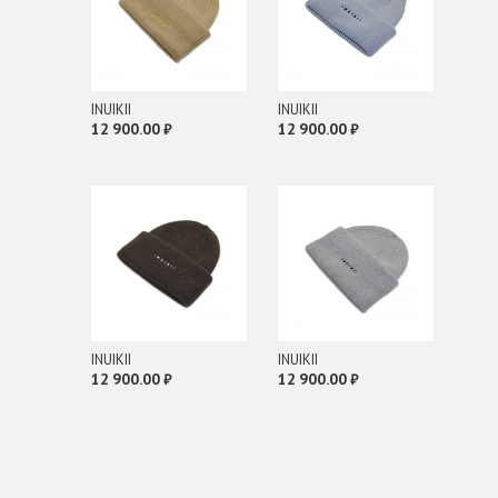
EVA RITS
G
GIANNI CHIARINI
INUIKII
INUIKII
GIORGIO ARMANI
12 900.00 ₽
12 900.00 ₽
GLOX
H
HIDESINS
I
INUIKII
J
INUIKII
INUIKII
John Richmond
12 900.00 ₽
12 900.00 ₽
L
LANCASTER
M