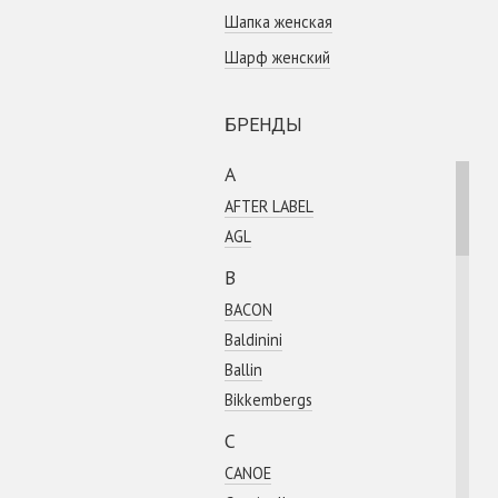
Шапка женская
Шарф женский
БРЕНДЫ
A
AFTER LABEL
AGL
B
BACON
Baldinini
Ballin
Bikkembergs
C
CANOE