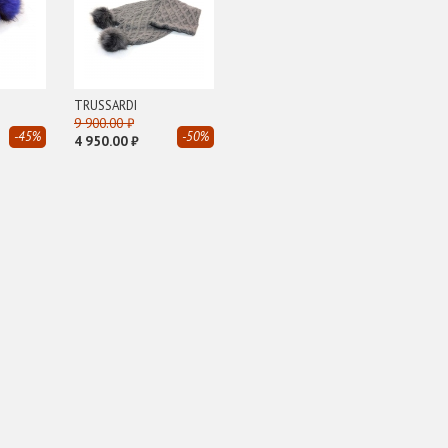
TRUSSARDI
9 900.00 ₽
-45%
-50%
4 950.00 ₽