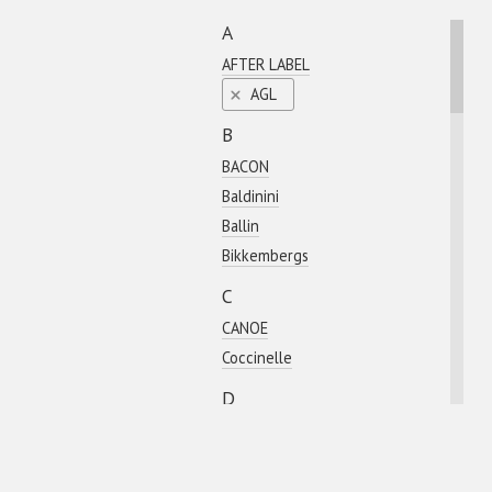
A
AFTER LABEL
AGL
B
BACON
Baldinini
Ballin
Bikkembergs
C
CANOE
Coсcinelle
D
DIEGO M
E