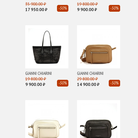
35 900.00 ₽
19 800.00 ₽
L
-50%
-50%
17 950.00 ₽
9 900.00 ₽
LANCASTER
M
Michael Kors
MWM
P
PLEIN SPORT
Pollini
GIANNI CHIARINI
GIANNI CHIARINI
19 800.00 ₽
29 800.00 ₽
Premiata
-50%
-50%
9 900.00 ₽
14 900.00 ₽
R
Richmond
ROBERTO FESTA
Roberto Rossi
S