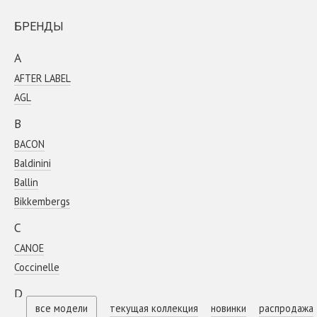
БРЕНДЫ
A
AFTER LABEL
AGL
B
BACON
Baldinini
Ballin
Bikkembergs
C
CANOE
Coсcinelle
D
все модели
текущая коллекция
новинки
распродажа
DIEGO M