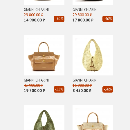
STUART WEITZMAN
GIANNI CHIARINI
GIANNI CHIARINI
T
29 800.00 ₽
29 800.00 ₽
-50%
-40%
TIME TO CASHMERE
14 900.00 ₽
17 800.00 ₽
TRUSSARDI
V
VIC MATIE
GIANNI CHIARINI
GIANNI CHIARINI
43 900.00 ₽
16 900.00 ₽
-55%
-50%
19 700.00 ₽
8 450.00 ₽