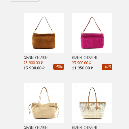
E
EA 7
Emporio Armani
EVA RITS
G
GIANNI CHIARINI
GIANNI CHIARINI
GIANNI CHIARINI
GIORGIO ARMANI
23 900.00 ₽
23 900.00 ₽
-40%
-50%
GLOX
13 900.00 ₽
11 950.00 ₽
H
HIDESINS
I
INUIKII
J
John Richmond
GIANNI CHIARINI
GIANNI CHIARINI