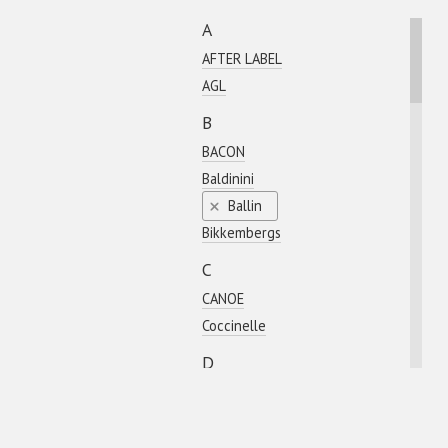
A
AFTER LABEL
AGL
B
BACON
Baldinini
Ballin
Bikkembergs
C
CANOE
Coсcinelle
D
DIEGO M
E