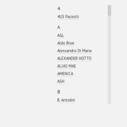
4
4US Paciotti
A
AGL
Aldo Brue
Alessandro Di Maria
ALEXANDER HOTTO
ALIAS MAE
AMENICA
ASH
B
B. Antolini
Bagatto
BALDAN
Baldinini