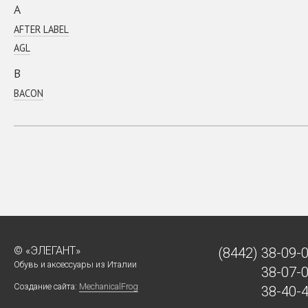
A
AFTER LABEL
AGL
B
BACON
Baldinini
Ballin
Bikkembergs
C
CANOE
Coсcinelle
D
© «ЭЛЕГАНТ»
(8442)
38-09-
DIEGO M
Обувь и аксессуары из Италии
38-07-
E
Создание сайта:
MechanicalFrog
38-40-
EA 7